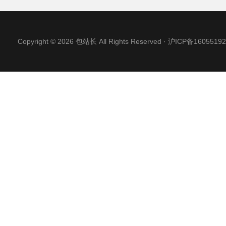
Copyright © 2026 包站长 All Rights Reserved ·
沪ICP备16055192