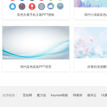
彩色矢量手机主题PPT图标
简约小清新蓝色
简约蓝色线条PPT背景
好看的浪漫樱
友情链接：
觅知网
魔力设
keynote模板
99素材
微词云
UI