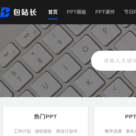
首页
PPT模板
PPT课件
节日P
热门PPT
PP
工作计划
述职报告
商业计划书
教学说课
家长