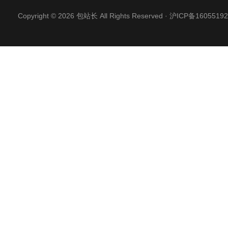
Copyright © 2026 包站长 All Rights Reserved ·
沪ICP备16055192