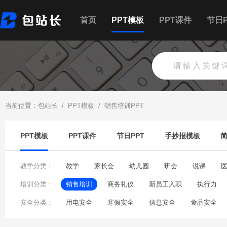
首页
PPT模板
PPT课件
节日P
当前位置：
包站长
/
PPT模板
/
销售培训PPT
PPT模板
PPT课件
节日PPT
手抄报模板
教学分类：
教学
家长会
幼儿园
班会
说课
培训分类：
销售培训
商务礼仪
新员工入职
执行力
安全分类：
产品培训
用电安全
教师培训
寒假安全
保密培训
信息安全
沟通技巧培
食品安全