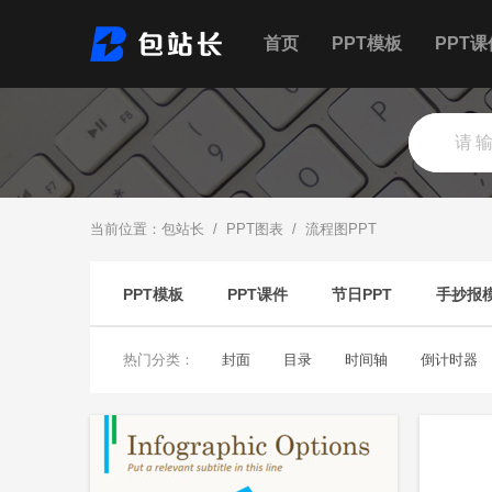
首页
PPT模板
PPT课
当前位置：
包站长
/
PPT图表
/
流程图PPT
PPT模板
PPT课件
节日PPT
手抄报
热门分类：
封面
目录
时间轴
倒计时器
柱状图