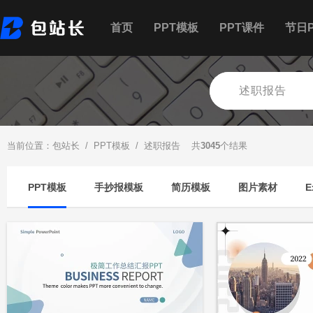
首页
PPT模板
PPT课件
节日P
当前位置：
包站长
/
PPT模板
/ 述职报告 共
3045
个结果
PPT模板
手抄报模板
简历模板
图片素材
E