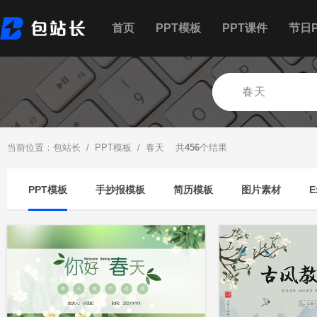
首页
PPT模板
PPT课件
节日P
当前位置：
包站长
/
PPT模板
/ 春天 共
456
个结果
PPT模板
手抄报模板
简历模板
图片素材
E