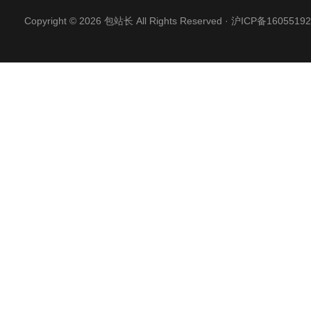
Copyright © 2026 包站长 All Rights Reserved ·
沪ICP备16055192