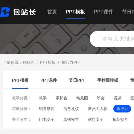
首页
PPT模板
PPT课件
节日P
当前位置：
包站长
/
PPT模板
/
执行力PPT
PPT模板
PPT课件
节日PPT
手抄报模板
教学分类：
教学
家长会
幼儿园
班会
说课
培训分类：
销售培训
商务礼仪
新员工入职
执行力
安全分类：
产品培训
用电安全
教师培训
寒假安全
保密培训
信息安全
沟通技巧培
食品安全