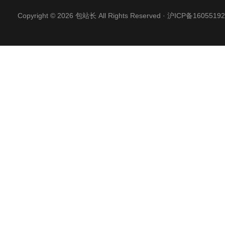
Copyright © 2026 包站长 All Rights Reserved ·
沪ICP备16055192