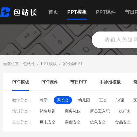
首页
PPT模板
PPT课件
节日P
当前位置：
包站长
/
PPT模板
/
家长会PPT
PPT模板
PPT课件
节日PPT
手抄报模板
教学分类：
教学
家长会
幼儿园
班会
说课
培训分类：
销售培训
商务礼仪
新员工入职
执行力
安全分类：
产品培训
用电安全
教师培训
寒假安全
保密培训
信息安全
沟通技巧培
食品安全