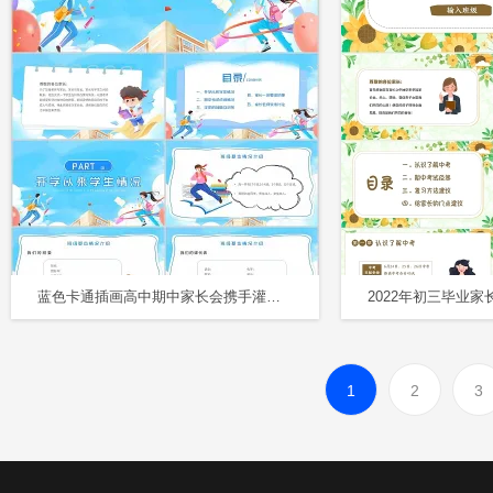
蓝色卡通插画高中期中家长会携手灌溉静待花开主题PPT模板
1
2
3