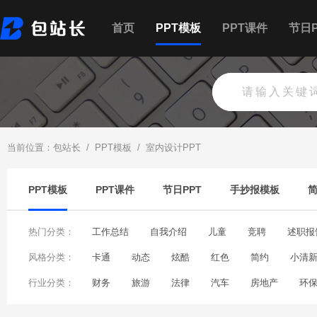
首页
PPT模板
PPT课件
节日P
当前位置：
包站长
/
PPT模板
/
室内设计PPT
PPT模板
PPT课件
节日PPT
手抄报模板
热门分类：
工作总结
自我介绍
儿童
竞聘
述职报
风格分类：
个人简历
卡通
动态
职业规划
炫酷
企业文化
红色
简约
生日快乐
小清
行业分类：
财务
旅游
法律
汽车
房地产
环
大数据