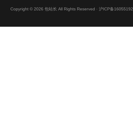
Copyright © 2026 包站长 All Rights Reserved ·
沪ICP备16055192