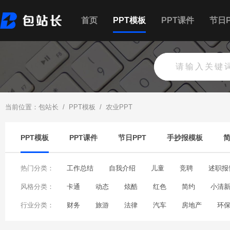
首页
PPT模板
PPT课件
节日P
当前位置：
包站长
/
PPT模板
/
农业PPT
PPT模板
PPT课件
节日PPT
手抄报模板
热门分类：
工作总结
自我介绍
儿童
竞聘
述职报
风格分类：
个人简历
卡通
动态
职业规划
炫酷
企业文化
红色
简约
生日快乐
小清
行业分类：
财务
旅游
法律
汽车
房地产
环
大数据