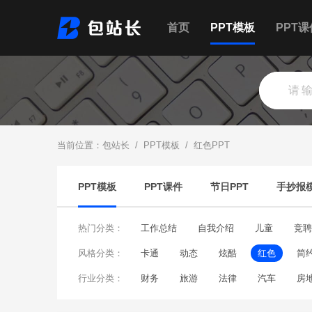
首页
PPT模板
PPT课
当前位置：
包站长
/
PPT模板
/
红色PPT
PPT模板
PPT课件
节日PPT
手抄报
热门分类：
工作总结
自我介绍
儿童
竞聘
风格分类：
个人简历
卡通
动态
职业规划
炫酷
企业文化
红色
简
行业分类：
财务
旅游
法律
汽车
房
大数据