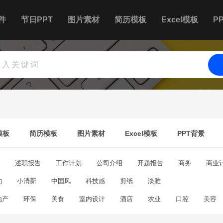
件
节日PPT
图片素材
简历模板
Excel模板
P
模板
简历模板
图片素材
Excel模板
PPT背景
述职报告
工作计划
公司介绍
开题报告
商务
商业
约
生日快乐
小清新
精美
中国风
竞选
科技感
论文答辩
剪纸
其他模板
淡雅
地产
环保
美食
室内设计
酒店
农业
口腔
美容