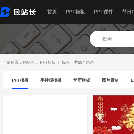
首页
PPT模板
PPT课件
节日P
当前位置：
包站长
/
PPT模板
/ 祝寿 共
28
个结果
PPT模板
手抄报模板
简历模板
图片素材
E