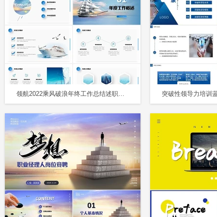
领航2022乘风破浪年终工作总结述职报告新年计划PPT年终总结