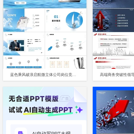
蓝色乘风破浪启航微立体公司岗位竞聘职场自我介绍个人简历PPT