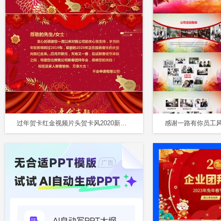
过年贺卡红金视频片头贺卡风2020新春团拜年会公司年会颁奖典礼邀请函