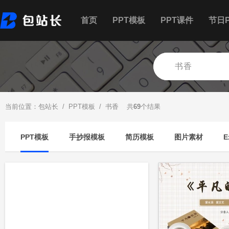
首页
PPT模板
PPT课件
节日P
当前位置：
包站长
/
PPT模板
/ 书香 共
69
个结果
PPT模板
手抄报模板
简历模板
图片素材
E