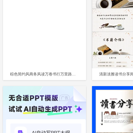
棕色简约风商务风读万卷书行万里路读书分享通用PPT模板