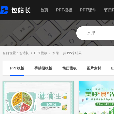
首页
PPT模板
PPT课件
节日P
当前位置：
包站长
/
PPT模板
/ 水果 共
155
个结果
PPT模板
手抄报模板
简历模板
图片素材
E