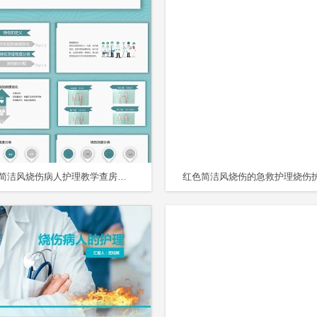
蓝绿色简洁风烧伤病人护理教学查房烧伤护理查房PPT模板