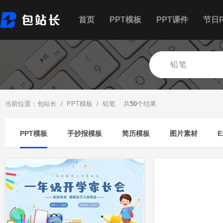
首页
PPT模板
PPT课件
节日P
当前位置：
包站长
/
PPT模板
/ 铅笔 共
50
个结果
PPT模板
手抄报模板
简历模板
图片素材
E