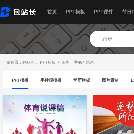
首页
PPT模板
PPT课件
节日P
当前位置：
包站长
/
PPT模板
/ 跑步 共
46
个结果
PPT模板
手抄报模板
简历模板
图片素材
E