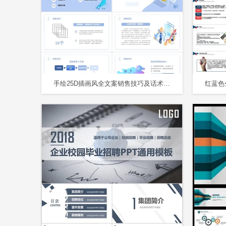
手绘25D插画风全文案销售技巧及话术培训课件PPT销售话术培训