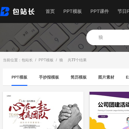
首页
PPT模板
PPT课件
节日P
当前位置：
包站长
/
PPT模板
/ 狼 共
77
个结果
PPT模板
手抄报模板
简历模板
图片素材
E