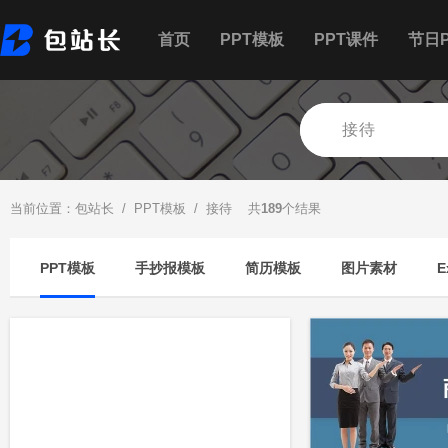
首页
PPT模板
PPT课件
节日P
当前位置：
包站长
/
PPT模板
/ 接待 共
189
个结果
PPT模板
手抄报模板
简历模板
图片素材
E