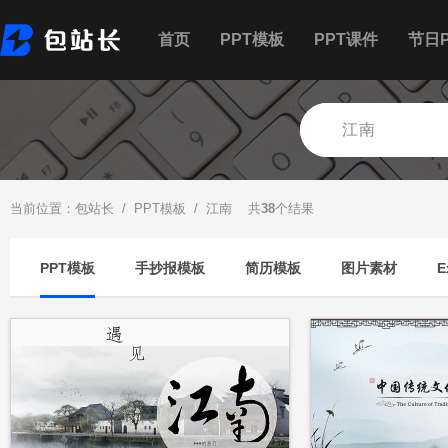
首页
PPT模板
PPT课件
节日P
当前位置：
包站长
/
PPT模板
/ 江南 共
38
个结果
PPT模板
手抄报模板
简历模板
图片素材
E