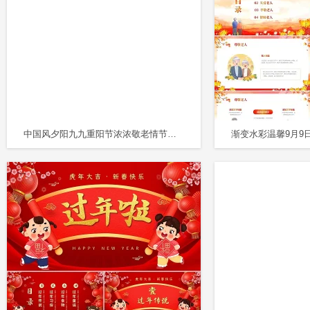
中国风夕阳九九重阳节浓浓敬老情节日PPT模板