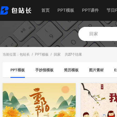
首页
PPT模板
PPT课件
节日P
当前位置：
包站长
/
PPT模板
/ 回家 共
27
个结果
PPT模板
手抄报模板
简历模板
图片素材
E