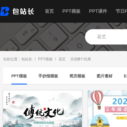
首页
PPT模板
PPT课件
节日P
当前位置：
包站长
/
PPT模板
/ 花艺 共
119
个结果
PPT模板
手抄报模板
简历模板
图片素材
E