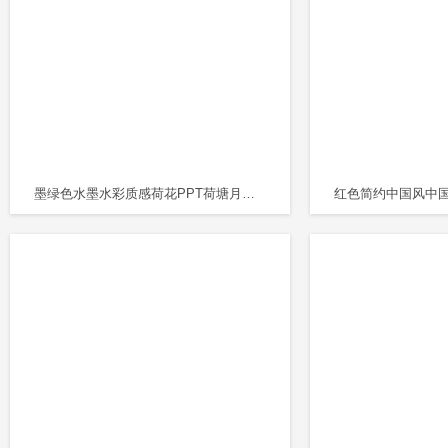
墨绿色水墨水彩质感荷花PPT荷塘月色PPT