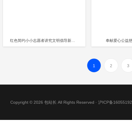
红色简约小小志愿者讲究文明倡导新风美化生活主题班会PPT模板
奉献爱心公益慈
1
2
3
Copyright © 2026 包站长 All Rights Reserved ·
沪ICP备16055192