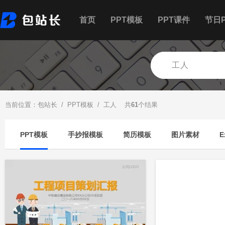
首页
PPT模板
PPT课件
节日P
当前位置：
包站长
/
PPT模板
/ 工人 共
61
个结果
PPT模板
手抄报模板
简历模板
图片素材
E