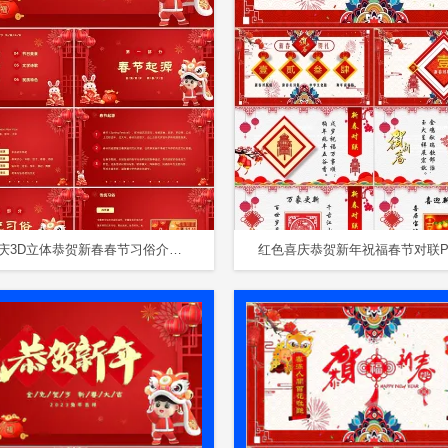
红色喜庆3D立体恭贺新春春节习俗介绍课件PPT