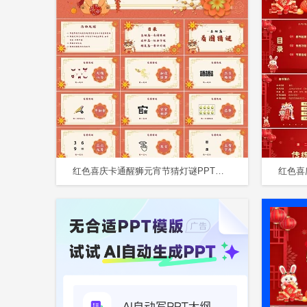
红色喜庆卡通醒狮元宵节猜灯谜PPT模板