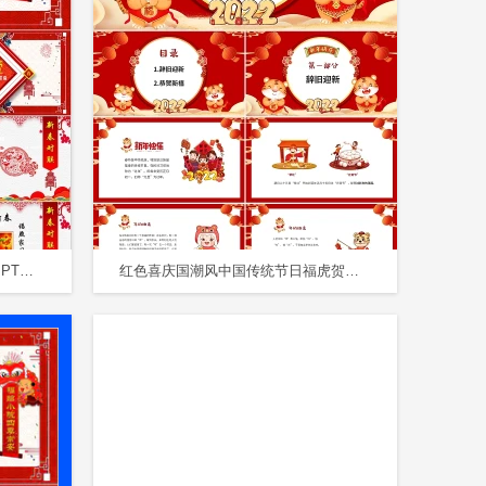
红色喜庆恭贺新年祝福春节对联PPT模板
红色喜庆国潮风中国传统节日福虎贺岁新年习俗介绍课件PPT春节