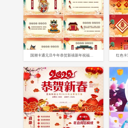
国潮卡通元旦牛年恭贺新禧新年祝福贺卡PPT模板