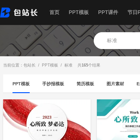
首页
PPT模板
PPT课件
节日P
当前位置：
包站长
/
PPT模板
/ 标准 共
165
个结果
PPT模板
手抄报模板
简历模板
图片素材
E