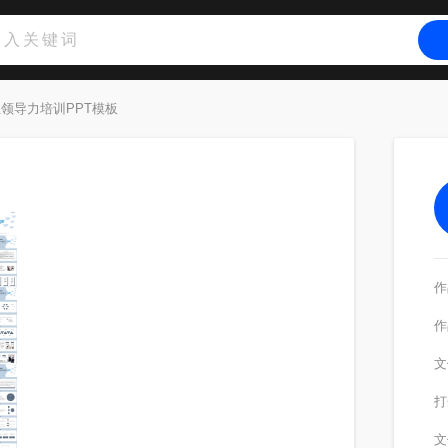
领导力培训PPT模板
作
作
文
打
文