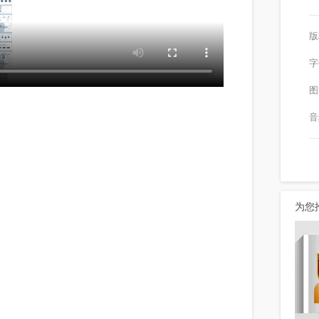
版
字
图
音
为您