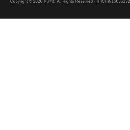
Copyright © 2026 包站长 All Rights Reserved ·
沪ICP备16055192